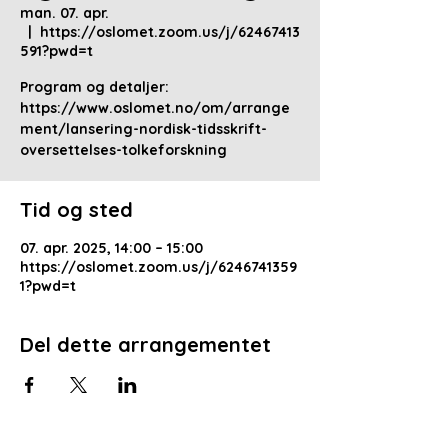
man. 07. apr.
  |  
https://oslomet.zoom.us/j/62467413
591?pwd=t
Program og detaljer:
https://www.oslomet.no/om/arrange
ment/lansering-nordisk-tidsskrift-
oversettelses-tolkeforskning
Tid og sted
07. apr. 2025, 14:00 – 15:00
https://oslomet.zoom.us/j/6246741359
1?pwd=t
Del dette arrangementet