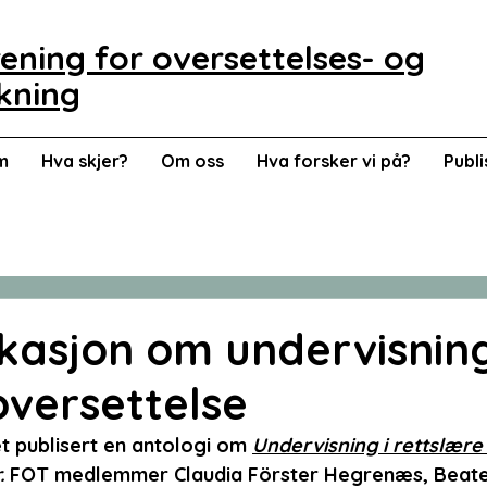
ening for oversettelses- og
kning
m
Hva skjer?
Om oss
Hva forsker vi på?
Publ
kasjon om undervisning
 oversettelse
et publisert en antologi om 
Undervisning i rettslære
. 
FOT medlemmer Claudia Förster Hegrenæs, Beate