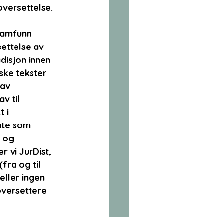
oversettelse.
samfunn 
ettelse av 
disjon innen 
ske tekster 
 av 
v til 
 i 
åte som 
 og 
r vi JurDist, 
fra og til 
eller ingen 
oversettere 