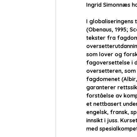
Ingrid Simonnæs har
I globaliseringens
(Obenaus, 1995; Sco
tekster fra fagdome
oversetterutdannin
som lover og forskr
fagoversettelse i d
oversetteren, som 
fagdomenet (Albir,
garanterer rettssi
forståelse av kompa
et nettbasert under
engelsk, fransk, sp
innsikt i juss. Ku
med spesialkompeta