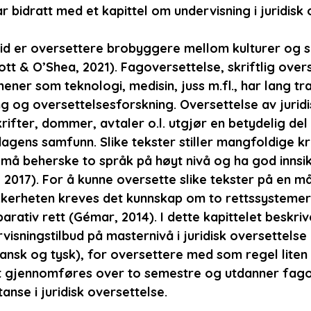
 bidratt med et kapittel om undervisning i juridisk 
 tid er oversettere brobyggere mellom kulturer og 
tt & O’Shea, 2021). Fagoversettelse, skriftlig overs
ner som teknologi, medisin, juss m.fl., har lang tra
g og oversettelsesforskning. Oversettelse av juridi
ifter, dommer, avtaler o.l. utgjør en betydelig del
agens samfunn. Slike tekster stiller mangfoldige kra
må beherske to språk på høyt nivå og ha god innsikt
 2017). For å kunne oversette slike tekster på en m
kkerheten kreves det kunnskap om to rettssystemer
rativ rett (Gémar, 2014). I dette kapittelet beskrive
visningstilbud på masternivå i juridisk oversettelse (
ansk og tysk), for oversettere med som regel liten 
rset gjennomføres over to semestre og utdanner fag
nse i juridisk oversettelse.