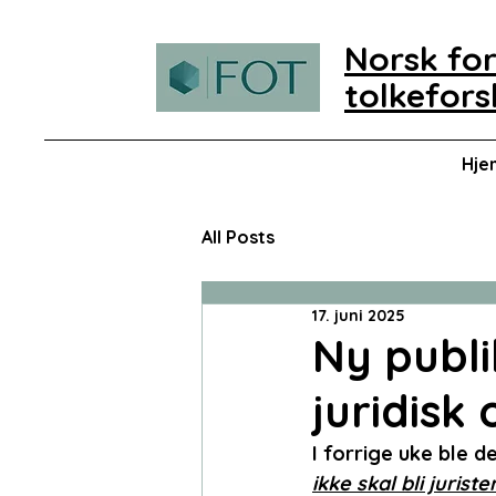
Norsk for
tolkefors
Hje
All Posts
17. juni 2025
Ny publi
juridisk
I forrige uke ble d
ikke skal bli jurister