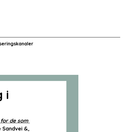
iseringskanaler
 i
 for de som 
 Sandvei &, 