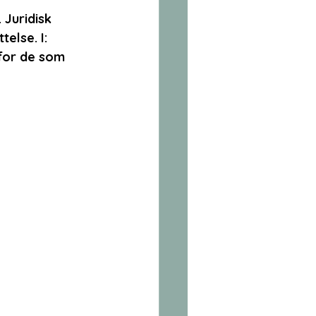
Juridisk 
else. I: 
 for de som 